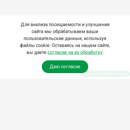
Для анализа посещаемости и улучшения
сайта мы обрабатываем ваши
пользовательские данные, используя
файлы cookie. Оставаясь на нашем сайте,
вы даете
согласие на их обработку
.
Даю согласие
Спроси библиотекаря
© Муниципальное бюджетное учреждение культуры
Ангарского городского округа «Централизованная
библиотечная система» (МБУК «ЦБС»), 2026
Адрес
: 665841, Иркутская обл., г. Ангарск, 17 микрорайон,