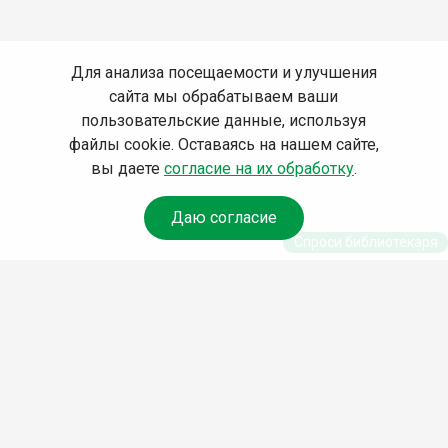
Для анализа посещаемости и улучшения
сайта мы обрабатываем ваши
пользовательские данные, используя
файлы cookie. Оставаясь на нашем сайте,
вы даете
согласие на их обработку
.
Даю согласие
Спроси библиотекаря
© Муниципальное бюджетное учреждение культуры
Ангарского городского округа «Централизованная
библиотечная система» (МБУК «ЦБС»), 2026
Адрес
: 665841, Иркутская обл., г. Ангарск, 17 микрорайон,
дом 4