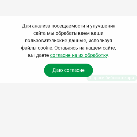
Для анализа посещаемости и улучшения
сайта мы обрабатываем ваши
пользовательские данные, используя
файлы cookie. Оставаясь на нашем сайте,
вы даете
согласие на их обработку
.
Даю согласие
Спроси библиотекаря
© Муниципальное бюджетное учреждение культуры
Ангарского городского округа «Централизованная
библиотечная система» (МБУК «ЦБС»), 2026
Адрес
: 665841, Иркутская обл., г. Ангарск, 17 микрорайон,