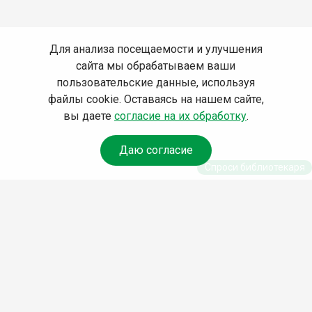
Для анализа посещаемости и улучшения
сайта мы обрабатываем ваши
пользовательские данные, используя
файлы cookie. Оставаясь на нашем сайте,
вы даете
согласие на их обработку
.
Даю согласие
Спроси библиотекаря
© Муниципальное бюджетное учреждение культуры
Ангарского городского округа «Централизованная
библиотечная система» (МБУК «ЦБС»), 2026
Адрес
: 665841, Иркутская обл., г. Ангарск, 17 микрорайон,
дом 4