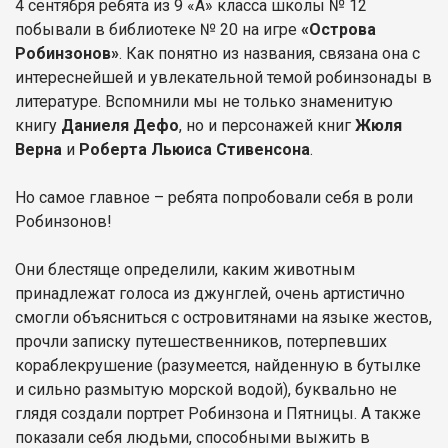
4 сентября ребята из 9 «А» класса школы № 12
побывали в библиотеке № 20 на игре
«Острова
Робинзонов»
. Как понятно из названия, связана она с
интереснейшей и увлекательной темой робинзонады в
литературе. Вспомнили мы не только знаменитую
книгу
Даниеля Дефо
, но и персонажей книг
Жюля
Верна
и
Роберта Льюиса Стивенсона
.
Но самое главное – ребята попробовали себя в роли
Робинзонов!
Они блестяще определили, каким животным
принадлежат голоса из джунглей, очень артистично
смогли объясниться с островитянами на языке жестов,
прочли записку путешественников, потерпевших
кораблекрушение (разумеется, найденную в бутылке
и сильно размытую морской водой), буквально не
глядя создали портрет Робинзона и Пятницы. А также
показали себя людьми, способными выжить в