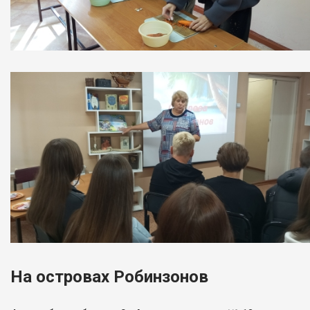
На островах Робинзонов