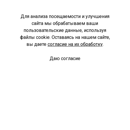
Для анализа посещаемости и улучшения
сайта мы обрабатываем ваши
пользовательские данные, используя
файлы cookie. Оставаясь на нашем сайте,
вы даете
согласие на их обработку
.
Даю согласие
Спроси библиотекаря
© Муниципальное бюджетное учреждение культуры
Ангарского городского округа «Централизованная
библиотечная система» (МБУК «ЦБС»), 2026
Адрес
: 665841, Иркутская обл., г. Ангарск, 17 микрорайон,
дом 4