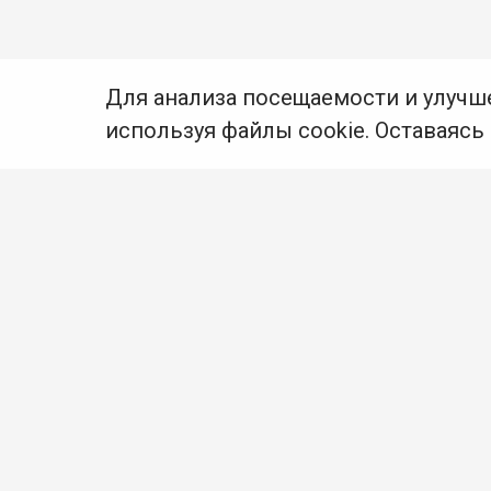
Для анализа посещаемости и улучш
используя файлы cookie. Оставаясь
© Муниципальное бюджетное учреждение культуры
Ангарского городского округа «Централизованная
библиотечная система» (МБУК «ЦБС»), 2026
Адрес
: 665841, Иркутская обл., г. Ангарск,
17 микрорайон, дом 4
Телефоны
:
+7 (3955) 55‑10‑22, 55‑09‑61, 55‑09‑69
Факс
:
+7 (3955) 55‑47‑19
Электронная почта
:
cbs-angarsk@yandex.ru