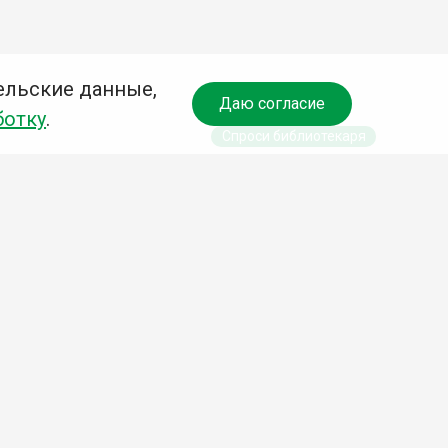
ельские данные,
Даю согласие
ботку
.
Спроси библиотекаря
чредитель:
омитет по культуре и молодежной политике АГО
езависимая оценка качества библиотечных услуг
Разработка сайта:
Деловой сайт