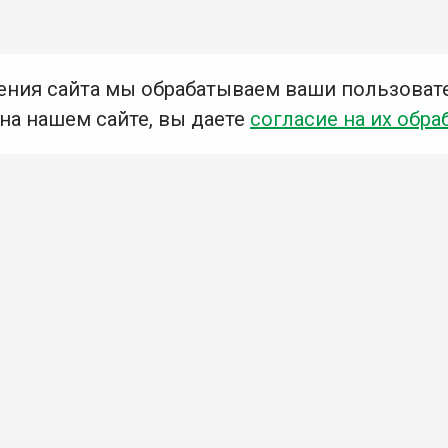
ения сайта мы обрабатываем ваши пользоват
 на нашем сайте, вы даете
согласие на их обра
Мы в социальных сетях –
#Библиотеки_Ангарска
У
К
Н
Приглашаем Вас в наши библиотеки!
Добавьте отзыв
Примите участие в опросе
Ознакомьтесь с политикой конфиденциальности