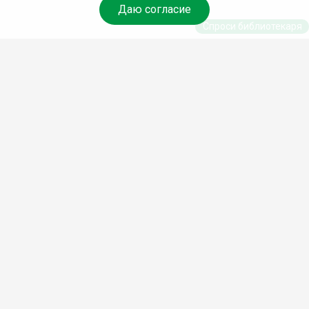
Даю согласие
Спроси библиотекаря
© Муниципальное бюджетное учреждение культуры
Ангарского городского округа «Централизованная
библиотечная система» (МБУК «ЦБС»), 2026
Адрес
: 665841, Иркутская обл., г. Ангарск, 17 микрорайон,
дом 4
Телефоны
:
+7 (3955) 55‑10‑22, 55‑09‑61, 55‑09‑69
Факс
:
+7 (3955) 55‑47‑19
Электронная почта
:
cbs-angarsk@yandex.ru
Мы в социальных сетях –
#Библиотеки_Ангарска