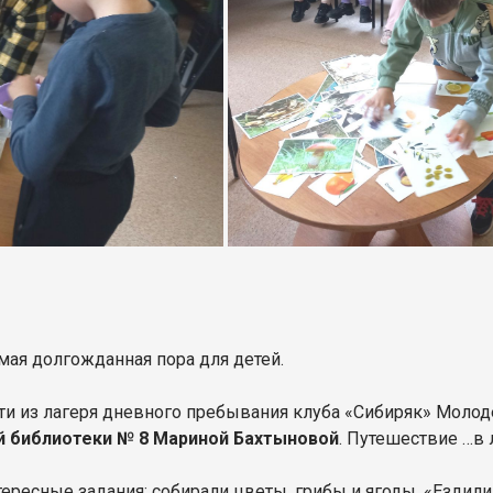
амая долгожданная пора для детей.
дети из лагеря дневного пребывания клуба «Сибиряк» Моло
й библиотеки № 8 Мариной Бахтыновой
. Путешествие …в л
ересные задания: собирали цветы, грибы и ягоды. «Ездил