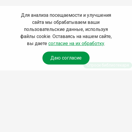
Для анализа посещаемости и улучшения
сайта мы обрабатываем ваши
пользовательские данные, используя
файлы cookie. Оставаясь на нашем сайте,
вы даете
согласие на их обработку
.
Даю согласие
Спроси библиотекаря
© Муниципальное бюджетное учреждение культуры
Ангарского городского округа «Централизованная
библиотечная система» (МБУК «ЦБС»), 2026
Адрес
: 665841, Иркутская обл., г. Ангарск, 17 микрорайон,
дом 4