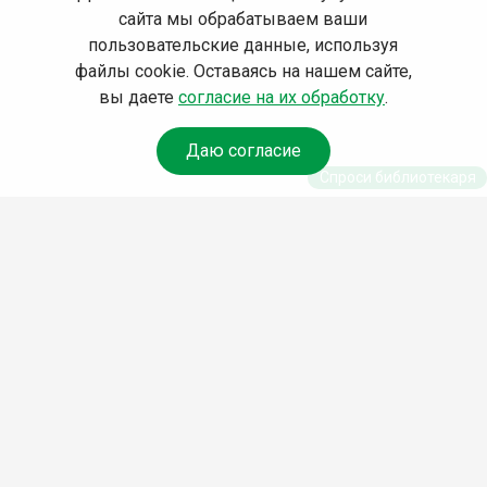
сайта мы обрабатываем ваши
пользовательские данные, используя
файлы cookie. Оставаясь на нашем сайте,
вы даете
согласие на их обработку
.
Даю согласие
Спроси библиотекаря
© Муниципальное бюджетное учреждение культуры
Ангарского городского округа «Централизованная
библиотечная система» (МБУК «ЦБС»), 2026
Адрес
: 665841, Иркутская обл., г. Ангарск, 17 микрорайон,
дом 4
Телефоны
:
+7 (3955) 55‑10‑22, 55‑09‑61, 55‑09‑69
Факс
:
+7 (3955) 55‑47‑19