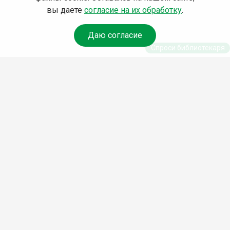
вы даете
согласие на их обработку
.
Даю согласие
Спроси библиотекаря
© Муниципальное бюджетное учреждение культуры
Ангарского городского округа «Централизованная
библиотечная система» (МБУК «ЦБС»), 2026
Адрес
: 665841, Иркутская обл., г. Ангарск, 17 микрорайон,
дом 4
Телефоны
:
+7 (3955) 55‑10‑22, 55‑09‑61, 55‑09‑69
Факс
:
+7 (3955) 55‑47‑19
Электронная почта
:
cbs-angarsk@yandex.ru
Мы в социальных сетях –
#Библиотеки_Ангарска