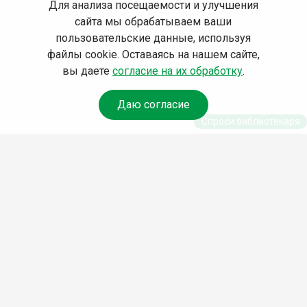
Для анализа посещаемости и улучшения
сайта мы обрабатываем ваши
пользовательские данные, используя
файлы cookie. Оставаясь на нашем сайте,
вы даете
согласие на их обработку
.
Даю согласие
Спроси библиотекаря
© Муниципальное бюджетное учреждение культуры
Ангарского городского округа «Централизованная
библиотечная система» (МБУК «ЦБС»), 2026
Адрес
: 665841, Иркутская обл., г. Ангарск, 17 микрорайон,
дом 4
Телефоны
:
+7 (3955) 55‑10‑22, 55‑09‑61, 55‑09‑69
Факс
:
+7 (3955) 55‑47‑19