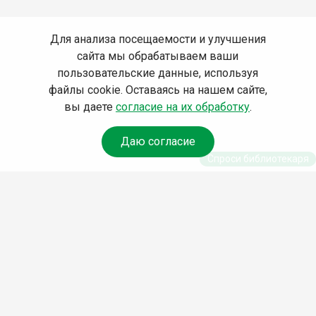
Для анализа посещаемости и улучшения
сайта мы обрабатываем ваши
пользовательские данные, используя
файлы cookie. Оставаясь на нашем сайте,
вы даете
согласие на их обработку
.
Даю согласие
Спроси библиотекаря
© Муниципальное бюджетное учреждение культуры
Ангарского городского округа «Централизованная
библиотечная система» (МБУК «ЦБС»), 2026
Адрес
: 665841, Иркутская обл., г. Ангарск, 17 микрорайон,
дом 4