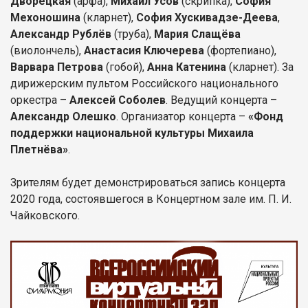
Дворецкая
(арфа),
Михаил Усов
(скрипка),
София
Мехоношина
(кларнет),
София Хускивадзе-Деева
,
Александр Рублёв
(труба),
Мария Слащёва
(виолончель),
Анастасия Ключерева
(фортепиано),
Варвара Петрова
(гобой),
Анна Катенина
(кларнет). За
дирижерским пультом Российского национального
оркестра –
Алексей Соболев
. Ведущий концерта –
Александр Олешко
. Организатор концерта –
«Фонд
поддержки национальной культуры Михаила
Плетнёва»
.
Зрителям будет демонстрироваться запись концерта
2020 года, состоявшегося в Концертном зале им. П. И.
Чайковского.