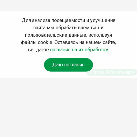
Для анализа посещаемости и улучшения
сайта мы обрабатываем ваши
пользовательские данные, используя
файлы cookie. Оставаясь на нашем сайте,
вы даете
согласие на их обработку
.
Даю согласие
Спроси библиотекаря
© Муниципальное бюджетное учреждение культуры
Ангарского городского округа «Централизованная
библиотечная система» (МБУК «ЦБС»), 2026
Адрес
: 665841, Иркутская обл., г. Ангарск, 17 микрорайон,
дом 4