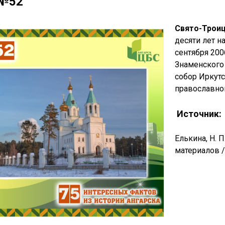
 №52
Свято-Трои
десяти лет н
сентября 20
Знаменского
собор Иркутс
православно
Источник:
Елькина, Н. 
материалов / 