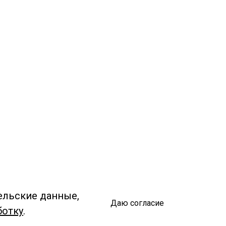
ельские данные,
Даю согласие
ботку
.
Спроси библиотекаря