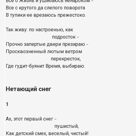
Все о Жизнь и ушибаюсь ненароком
–
Все с крутого да слепого поворота
В тупики ее врезаюсь прежестоко.
Так живу: по настроенью, как
подросток
–
Прочно запертые двери презираю
–
Просквозненный лютым ветром
перекресток,
Где гудит-буянит Время, выбираю.
Нетающий снег
1
Ах, этот первый снег
–
пушистый,
Как детский смех, веселый, чистый!