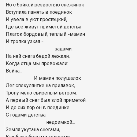
Но с бойкой резвостью снежинок
Вступила память в поединок
И увела в уют простецкий,
Где все живут приметой детства
Платок бордовый, теплый
мамин
–
И тропка узкая
–
задами.
На ней снега бедой лежали,
Когда отца мы провожали:
Война...
И мамин полушалок
Лег спекулянтке на прилавок,
Тропу мело свирепым ветром.
А первый снег был злой приметой.
И до сих пор он в поединке
С годами детства
–
недоимкой...
Земля укутана снегами,
Как бужа белыми холстами.