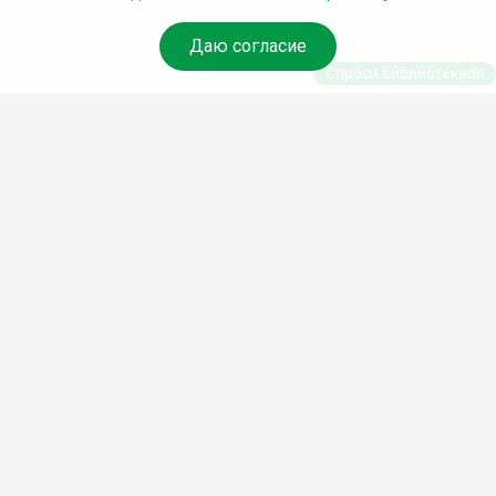
Даю согласие
Спроси библиотекаря
© Муниципальное бюджетное учреждение культуры
Ангарского городского округа «Централизованная
библиотечная система» (МБУК «ЦБС»), 2026
Адрес
: 665841, Иркутская обл., г. Ангарск, 17 микрорайон,
дом 4
Телефоны
:
+7 (3955) 55‑10‑22, 55‑09‑61, 55‑09‑69
Факс
:
+7 (3955) 55‑47‑19
Электронная почта
:
cbs-angarsk@yandex.ru
Мы в социальных сетях –
#Библиотеки_Ангарска