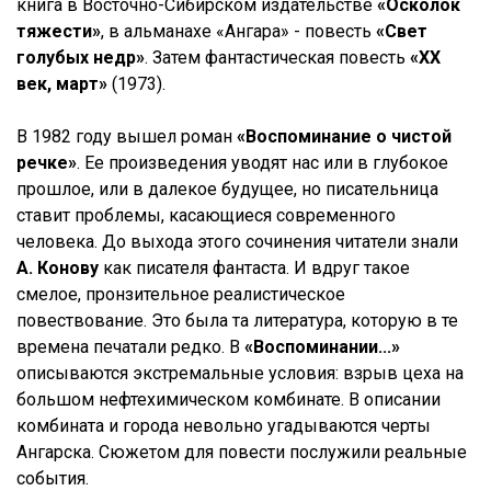
книга в Восточно-Сибирском издательстве
«Осколок
тяжести»
, в альманахе «Ангара» - повесть
«Свет
голубых недр»
. Затем фантастическая повесть
«XX
век, март»
(1973).
В 1982 году вышел роман
«Воспоминание о чистой
речке»
. Ее произведения уводят нас или в глубокое
прошлое, или в далекое будущее, но писательница
ставит проблемы, касающиеся современного
человека. До выхода этого сочинения читатели знали
А. Конову
как писателя фантаста. И вдруг такое
смелое, пронзительное реалистическое
повествование. Это была та литература, которую в те
времена печатали редко. В
«Воспоминании...»
описываются экстремальные условия: взрыв цеха на
большом нефтехимическом комбинате. В описании
комбината и города невольно угадываются черты
Ангарска. Сюжетом для повести послужили реальные
события.