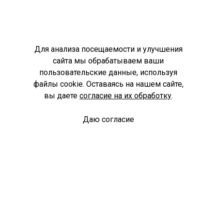
Для анализа посещаемости и улучшения
сайта мы обрабатываем ваши
пользовательские данные, используя
файлы cookie. Оставаясь на нашем сайте,
вы даете
согласие на их обработку
.
Даю согласие
Спроси библиотекаря
© Муниципальное бюджетное учреждение культуры
Ангарского городского округа «Централизованная
библиотечная система» (МБУК «ЦБС»), 2026