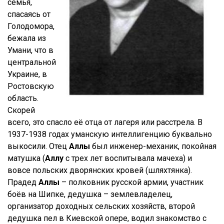
семья,
спасаясь от
Голодомора,
бежала из
Умани, что в
центральной
Украине, в
Ростовскую
область.
Скорей
всего, это спасло её отца от лагеря или расстрела. В
1937-1938 годах уманскую интеллигенцию буквально
выкосили. Отец
Аллы
был инженер-механик, покойная
матушка (
Аллу
с трех лет воспитывала мачеха) и
вовсе польских дворянских кровей (шляхтянка).
Прадед
Аллы
– полковник русской армии, участник
боёв на Шипке, дедушка – землевладелец,
организатор доходных сельских хозяйств, второй
дедушка пел в Киевской опере, водил знакомство с