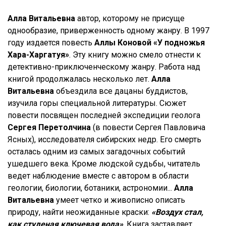
Алла Витальевна
автор, которому не присуще
однообразие, приверженность одному жанру. В 1997
году издается повесть
Аллы Коновой «У подножья
Хара-Харгатуя»
. Эту книгу можно смело отнести к
детективно-приключенческому жанру. Работа над
книгой продолжалась несколько лет.
Алла
Витальевна
объездила все дацаны буддистов,
изучила горы специальной литературы. Сюжет
повести посвящен последней экспедиции геолога
Сергея Перетолчина
(в повести Сергея Павловича
Ясных), исследователя сибирских недр. Его смерть
осталась одним из самых загадочных событий
ушедшего века. Кроме людской судьбы, читатель
ведет наблюдение вместе с автором в области
геологии, биологии, ботаники, астрономии...
Алла
Витальевна
умеет четко и живописно описать
природу, найти неожиданные краски:
«Воздух стал,
как студеная ключевая вода»
. Книга заставляет