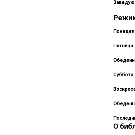
Заведую
Режи
Понедель
Пятница
Обеденн
Суббота
Воскрес
Обеденн
Последн
О биб