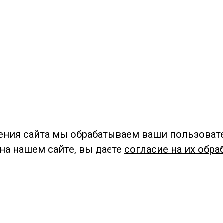
ения сайта мы обрабатываем ваши пользоват
 на нашем сайте, вы даете
согласие на их обра
Мы в социальных сетях –
#Библиотеки_Ангарска
У