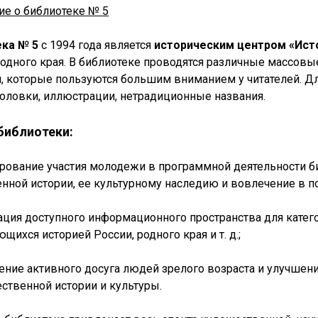
е о библиотеке № 5
ека № 5
с 1994 года является
историческим центром «Ист
родного края. В библиотеке проводятся различные массо
, которые пользуются большим вниманием у читателей. Д
головки, иллюстрации, нетрадиционные названия.
библиотеки:
ирование участия молодежи в программной деятельности б
енной истории, ее культурному наследию и вовлечение в 
зация доступного информационного пространства для кате
щихся историей России, родного края и т. д.;
чение активного досуга людей зрелого возраста и улучше
ественной истории и культуры.