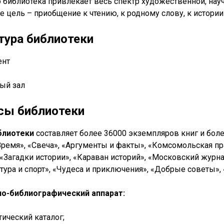
о библиотека привлекает весь спектр художественной, нау
ее цель – приобщение к чтению, к родному слову, к истори
тура библиотеки
ент
ный зал
сы библиотеки
блиотеки
составляет более 36000 экземпляров книг и бол
Время», «Свеча», «Аргументы и факты», «Комсомольская п
 «Загадки истории», «Караван историй», «Московский журнал
тура и спорт», «Чудеса и приключения», «Добрые советы»,
о-библиографический аппарат:
тический каталог;