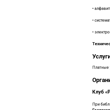
• алфавит
• система
• электр
Техничес
Услуг
Платные 
Орган
Клуб «
При библ