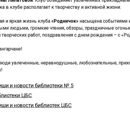
вны Липатовой
. Клуб объединяет увлеченных прикладным
ка в клубе располагает к творчеству и активной жизни.
ая и яркая жизнь клуба
«Родничок»
насыщена событиями и
ыми людьми, громкие чтения, обзоры, праздничные огонь
 творческих работ, поздравления с днем рождения – с «Р
ангарчане!
люди увлеченные, неравнодушные, любознательные,
прих
х!
иши и новости библиотеки № 5
блиотеки ЦБС
иши и новости библиотек ЦБС