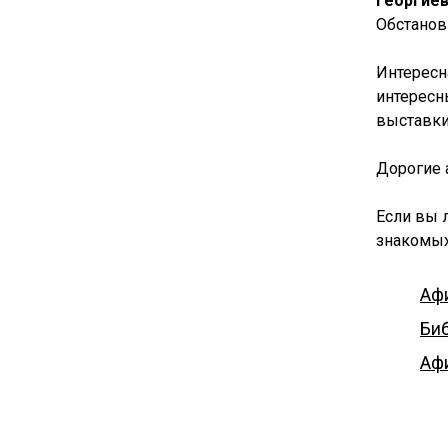
Георгие
Обстанов
Интересн
интересн
выставки
Дорогие 
Если вы 
знакомы
Аф
Би
Аф