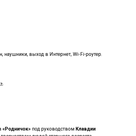
н, наушники, выход в Интернет, Wi-Fi-роутер.
С»
.
а
«Родничок»
под руководством
Клавдии