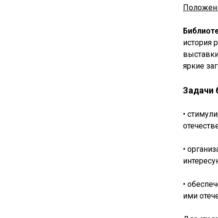
Положени
Библиот
история 
выставки
яркие за
Задачи 
• стимул
отечеств
• органи
интересую
• обеспе
ими отеч