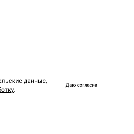
ельские данные,
Даю согласие
ботку
.
Спроси библиотекаря
чредитель: