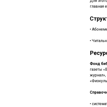
Для этог
главная 
Струк
• Абонем
• Читаль
Ресур
Фонд би
газеты «
журнал»,
«Физкуль
Справочн
• система