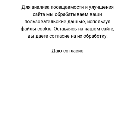
Для анализа посещаемости и улучшения
сайта мы обрабатываем ваши
пользовательские данные, используя
файлы cookie. Оставаясь на нашем сайте,
вы даете
согласие на их обработку
.
Даю согласие
Спроси библиотекаря
© Муниципальное бюджетное учреждение культуры
Ангарского городского округа «Централизованная
библиотечная система» (МБУК «ЦБС»), 2026
Адрес
: 665841, Иркутская обл., г. Ангарск, 17 микрорайон,
дом 4
Телефоны
:
+7 (3955) 55‑10‑22, 55‑09‑61, 55‑09‑69