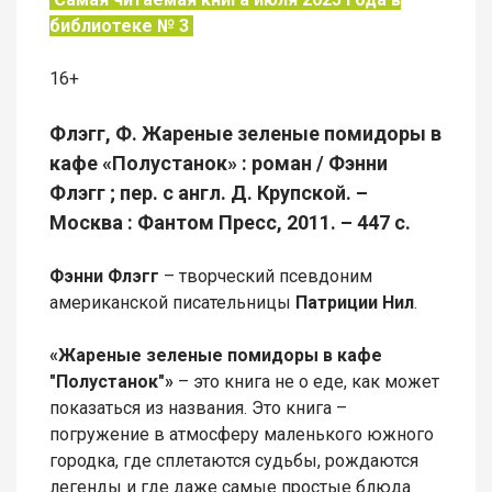
библиотеке № 3
16+
Флэгг, Ф. Жареные зеленые помидоры в
кафе «Полустанок» : роман / Фэнни
Флэгг ; пер. с англ. Д. Крупской. –
Москва : Фантом Пресс, 2011. – 447 с.
Фэнни Флэгг
– творческий псевдоним
американской писательницы
Патриции Нил
.
«Жареные зеленые помидоры в кафе
"Полустанок"»
– это книга не о еде, как может
показаться из названия. Это книга –
погружение в атмосферу маленького южного
городка, где сплетаются судьбы, рождаются
легенды и где даже самые простые блюда