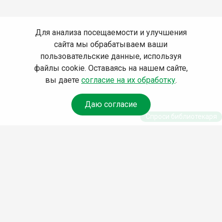
Для анализа посещаемости и улучшения
сайта мы обрабатываем ваши
пользовательские данные, используя
файлы cookie. Оставаясь на нашем сайте,
вы даете
согласие на их обработку
.
Даю согласие
Спроси библиотекаря
© Муниципальное бюджетное учреждение культуры
Ангарского городского округа «Централизованная
библиотечная система» (МБУК «ЦБС»), 2026
Адрес
: 665841, Иркутская обл., г. Ангарск, 17 микрорайон,
дом 4