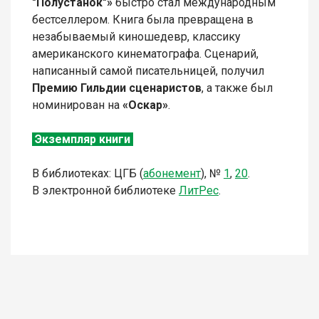
"Полустанок"»
быстро стал международным
бестселлером. Книга была превращена в
незабываемый киношедевр, классику
американского кинематографа. Сценарий,
написанный самой писательницей, получил
Премию Гильдии сценаристов
, а также был
номинирован на
«Оскар»
.
Экземпляр книги
В библиотеках: ЦГБ (
абонемент
),
№
1
,
20
.
В электронной библиотеке
ЛитР
ес
.