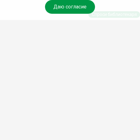
Даю согласие
Спроси библиотекаря
© Муниципальное бюджетное учреждение культуры
Ангарского городского округа «Централизованная
библиотечная система» (МБУК «ЦБС»), 2026
Адрес
: 665841, Иркутская обл., г. Ангарск, 17 микрорайон,
дом 4
Телефоны
:
+7 (3955) 55‑10‑22, 55‑09‑61, 55‑09‑69
Факс
:
+7 (3955) 55‑47‑19
Электронная почта
:
cbs-angarsk@yandex.ru
Мы в социальных сетях –
#Библиотеки_Ангарска