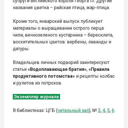
супруги английского короля Георга III. Другие
названия цветка – райская птица, жар-птица.
Кроме того, январский выпуск публикует
материалы о выращивании острого перца
чили, вечнозеленого кустарника – бересклета,
восхитительных цветов: вербены, лаванды и
датуры.
Владельцев личных подворий заинтересуют
статьи
«Водоплавающая братия»
,
«Правила
продуктивного потомства»
и рецепты колбас
и рулетов из потрохов.
Экземпляр журнала
В библиотеках: ЦГБ (
читальный зал
),
№
3
,
4
,
5
,
6
.