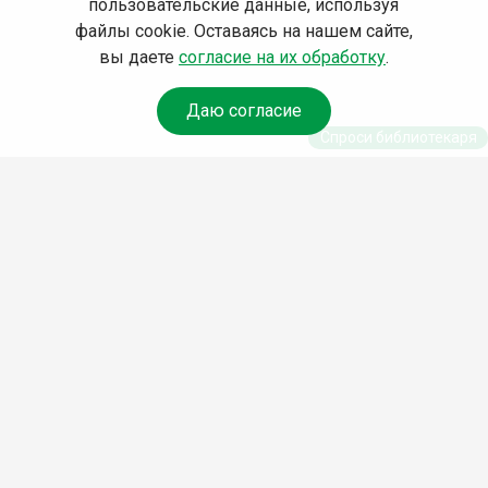
пользовательские данные, используя
файлы cookie. Оставаясь на нашем сайте,
вы даете
согласие на их обработку
.
Даю согласие
Спроси библиотекаря
© Муниципальное бюджетное учреждение культуры
Ангарского городского округа «Централизованная
библиотечная система» (МБУК «ЦБС»), 2026
Адрес
: 665841, Иркутская обл., г. Ангарск, 17 микрорайон,
дом 4
Телефоны
:
+7 (3955) 55‑10‑22, 55‑09‑61, 55‑09‑69
Факс
:
+7 (3955) 55‑47‑19
Электронная почта
:
cbs-angarsk@yandex.ru