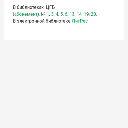
В библиотеках: ЦГБ
(
а
бонемент
),
№
1
,
3
,
4
,
5
,
6
,
13
,
14
,
1
9
,
20
.
В электронной библиотеке
Л
итР
ес
.