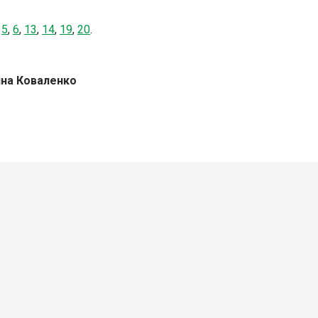
,
5
,
6
,
13
,
14
,
19
,
20
.
на Коваленко