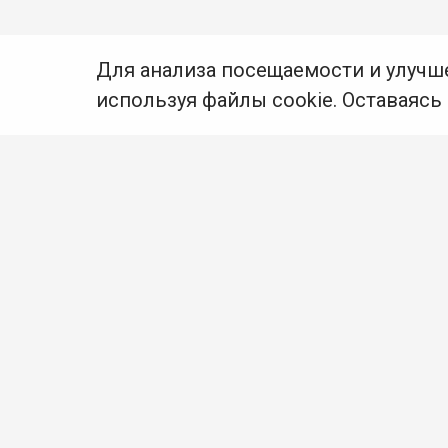
Для анализа посещаемости и улучш
используя файлы cookie. Оставаясь
© Муниципальное бюджетное учреждение культуры
Ангарского городского округа «Централизованная
библиотечная система» (МБУК «ЦБС»), 2026
Адрес
: 665841, Иркутская обл., г. Ангарск,
17 микрорайон, дом 4
Телефоны
:
+7 (3955) 55‑10‑22, 55‑09‑61, 55‑09‑69
Факс
:
+7 (3955) 55‑47‑19
Электронная почта
:
cbs-angarsk@yandex.ru