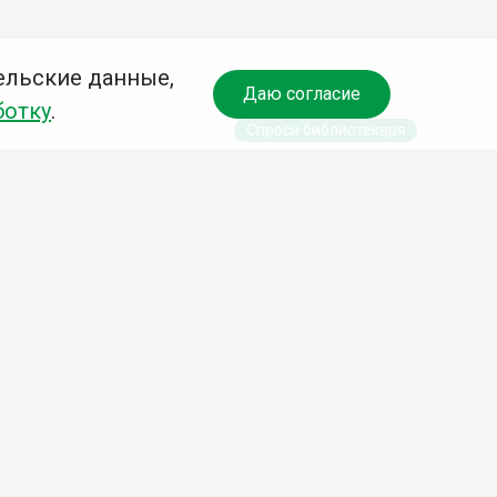
ельские данные,
Даю согласие
ботку
.
Спроси библиотекаря
чредитель:
омитет по культуре и молодежной политике АГО
езависимая оценка качества библиотечных услуг
Разработка сайта:
Деловой сайт