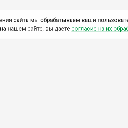
ения сайта мы обрабатываем ваши пользоват
 на нашем сайте, вы даете
согласие на их обра
Мы в социальных сетях –
#Библиотеки_Ангарска
У
К
Н
Приглашаем Вас в наши библиотеки!
Добавьте отзыв
Примите участие в опросе
Ознакомьтесь с политикой конфиденциальности