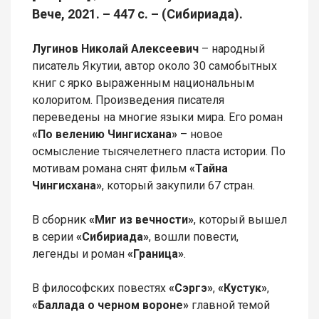
Вече, 2021. – 447 с. – (Сибириада).
Лугинов Николай Алексеевич
– народный
писатель Якутии, автор около 30 самобытных
книг с ярко выраженным национальным
колоритом. Произведения писателя
переведены на многие языки мира. Его роман
«По велению Чингисхана»
– новое
осмысление тысячелетнего пласта истории. По
мотивам романа снят фильм
«Тайна
Чингисхана»
, который закупили 67 стран.
В сборник
«Миг из вечности»
, который вышел
в серии
«Сибириада»
, вошли повести,
легенды и роман
«Граница»
.
В философских повестях
«Сэргэ»
,
«Кустук»
,
«Баллада о черном вороне»
главной темой