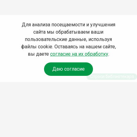
Для анализа посещаемости и улучшения
сайта мы обрабатываем ваши
пользовательские данные, используя
файлы cookie. Оставаясь на нашем сайте,
вы даете
согласие на их обработку
.
Даю согласие
Спроси библиотекаря
© Муниципальное бюджетное учреждение культуры
Ангарского городского округа «Централизованная
библиотечная система» (МБУК «ЦБС»), 2026
Адрес
: 665841, Иркутская обл., г. Ангарск, 17 микрорайон,