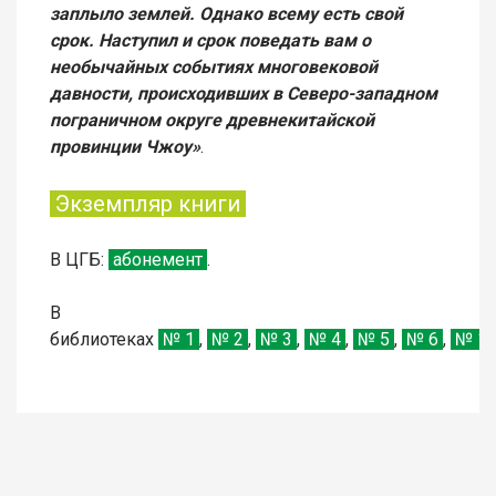
заплыло землей. Однако всему есть свой
срок. Наступил и срок поведать вам о
необычайных событиях многовековой
давности, происходивших в Северо-западном
пограничном округе древнекитайской
провинции Чжоу»
.
Экземпляр книги
В
ЦГБ:
абонемент
.
В
библиотеках
№
1
,
№
2
,
№
3
,
№
4
,
№
5
,
№
6
,
№
1