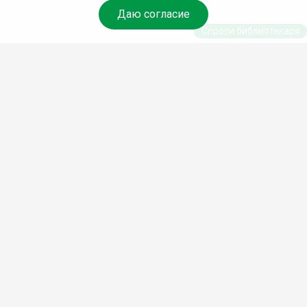
Даю согласие
Спроси библиотекаря
© Муниципальное бюджетное учреждение культуры
Ангарского городского округа «Централизованная
библиотечная система» (МБУК «ЦБС»), 2026
Адрес
: 665841, Иркутская обл., г. Ангарск, 17 микрорайон,
дом 4
Телефоны
:
+7 (3955) 55‑10‑22, 55‑09‑61, 55‑09‑69
Факс
:
+7 (3955) 55‑47‑19
Электронная почта
:
cbs-angarsk@yandex.ru
Мы в социальных сетях –
#Библиотеки_Ангарска