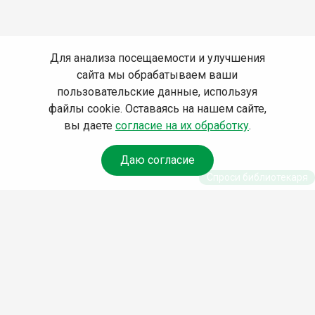
Для анализа посещаемости и улучшения
сайта мы обрабатываем ваши
пользовательские данные, используя
файлы cookie. Оставаясь на нашем сайте,
вы даете
согласие на их обработку
.
Даю согласие
Спроси библиотекаря
© Муниципальное бюджетное учреждение культуры
Ангарского городского округа «Централизованная
библиотечная система» (МБУК «ЦБС»), 2026
Адрес
: 665841, Иркутская обл., г. Ангарск, 17 микрорайон,