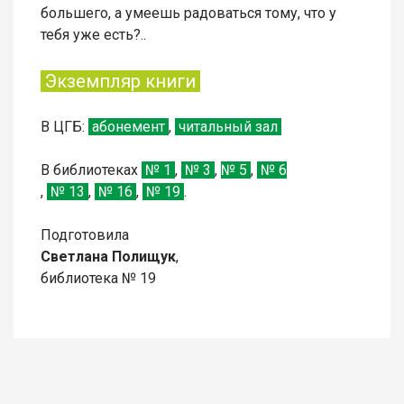
большего, а умеешь радоваться тому, что у
тебя уже есть?..
Экземпляр книги
В
ЦГБ:
абонемент
,
читальный зал
В библиотеках
№ 1
,
№
3
,
№
5
,
№
6
,
№
13
,
№
16
,
№
19
.
Подготовила
Светлана Полищук
,
библиотека № 19