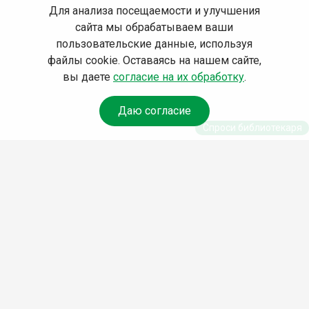
Для анализа посещаемости и улучшения
сайта мы обрабатываем ваши
пользовательские данные, используя
файлы cookie. Оставаясь на нашем сайте,
вы даете
согласие на их обработку
.
Даю согласие
Спроси библиотекаря
© Муниципальное бюджетное учреждение культуры
Ангарского городского округа «Централизованная
библиотечная система» (МБУК «ЦБС»), 2026
Адрес
: 665841, Иркутская обл., г. Ангарск, 17 микрорайон,
дом 4
Телефоны
:
+7 (3955) 55‑10‑22, 55‑09‑61, 55‑09‑69