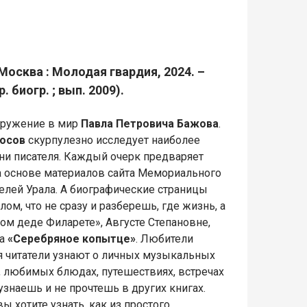
Москва : Молодая гвардия, 2024. –
. биогр. ; вып. 2009).
гружение в мир
Павла Петровича Бажова
.
осов
скурпулезно исследует наиболее
и писателя. Каждый очерк предваряет
а основе материалов сайта Мемориального
елей Урала. А биографические страницы
м, что не сразу и разберешь, где жизнь, а
чном деде Филарете», Августе Степановне,
а
«Серебряное копытце»
. Любители
ся читатели узнают о личных музыкальных
а, любимых блюдах, путешествиях, встречах
узнаешь и не прочтешь в других книгах.
ы хотите узнать, как из простого