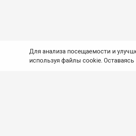
Для анализа посещаемости и улучш
используя файлы cookie. Оставаясь
© Муниципальное бюджетное учреждение культуры
Ангарского городского округа «Централизованная
библиотечная система» (МБУК «ЦБС»), 2026
Адрес
: 665841, Иркутская обл., г. Ангарск,
17 микрорайон, дом 4