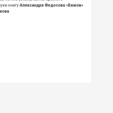
руки книгу
Александра Федосова «Бажов»
жова
.