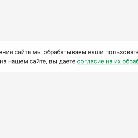
ения сайта мы обрабатываем ваши пользоват
 на нашем сайте, вы даете
согласие на их обра
Мы в социальных сетях –
#Библиотеки_Ангарска
У
К
Н
Приглашаем Вас в наши библиотеки!
Добавьте отзыв