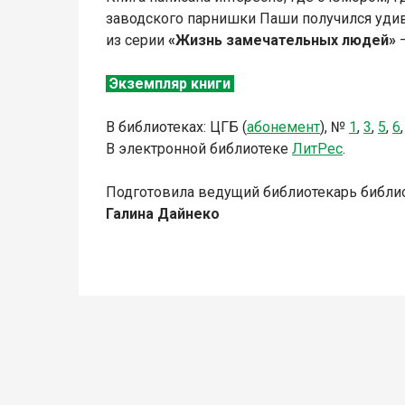
заводского парнишки Паши получился уди
из серии
«Жизнь замечательных людей»
–
Экземпляр книги
В библиотеках: ЦГБ (
абонемент
),
№
1
,
3
,
5
,
6
В электронной библиотеке
ЛитР
ес
.
Подготовила ведущий библиотекарь библи
Галина Дайнеко