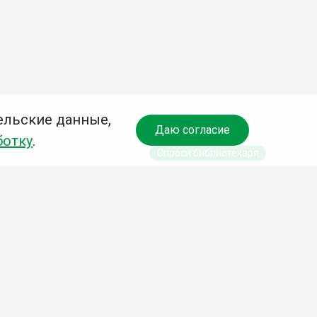
ельские данные,
Даю согласие
ботку
.
Спроси библиотекаря
чредитель:
омитет по культуре и молодежной политике АГО
езависимая оценка качества библиотечных услуг