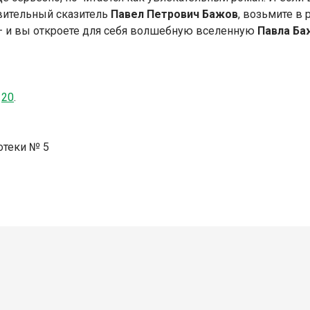
вительный сказитель
Павел Петрович Бажов
, возьмите в 
 и вы откроете для себя волшебную вселенную
Павла Ба
,
20
.
отеки № 5