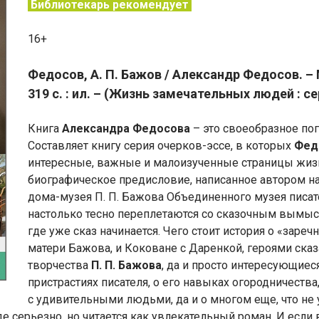
Библиотекарь рекомендует
16+
Федосов, А. П. Бажов / Александр Федосов. – 
319 с. : ил. – (Жизнь замечательных людей : сер
Книга
Александра Федосова
– это своеобразное по
Составляет книгу серия очерков-эссе, в которых
Фед
интересные, важные и малоизученные страницы жизн
биографическое предисловие, написанное автором н
дома-музея П. П. Бажова Объединенного музея писат
настолько тесно переплетаются со сказочным вымысло
где уже сказ начинается. Чего стоит история о «заре
матери Бажова, и Коковане с Даренкой, героями сказ
творчества
П. П. Бажова
, да и просто интересующие
пристрастиях писателя, о его навыках огородничеств
с удивительными людьми, да и о многом еще, что не 
е серьезно, но читается как увлекательный роман. И если в