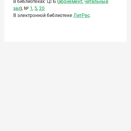
В библиотеках: ЦГБ (
абонемент
,
читальный
зал
),
№
1
,
5
,
2
0
.
В электронной библиотеке
Л
итР
ес
.