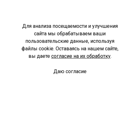
Для анализа посещаемости и улучшения
сайта мы обрабатываем ваши
пользовательские данные, используя
файлы cookie. Оставаясь на нашем сайте,
вы даете
согласие на их обработку
.
Даю согласие
Спроси библиотекаря
© Муниципальное бюджетное учреждение культуры
Ангарского городского округа «Централизованная
библиотечная система» (МБУК «ЦБС»), 2026
Адрес
: 665841, Иркутская обл., г. Ангарск, 17 микрорайон,