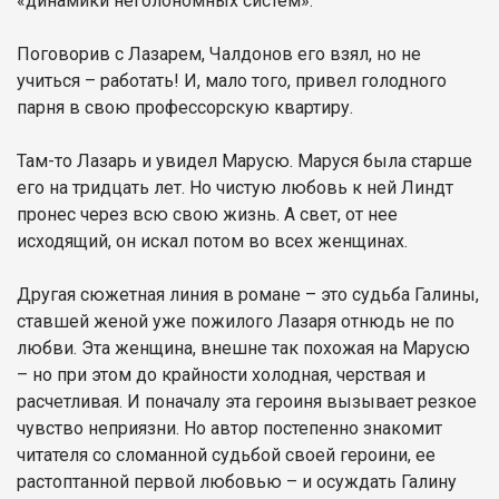
«динамики неголономных систем».
Поговорив с Лазарем, Чалдонов его взял, но не
учиться – работать! И, мало того, привел голодного
парня в свою профессорскую квартиру.
Там-то Лазарь и увидел Марусю. Маруся была старше
его на тридцать лет. Но чистую любовь к ней Линдт
пронес через всю свою жизнь. А свет, от нее
исходящий, он искал потом во всех женщинах.
Другая сюжетная линия в романе – это судьба Галины,
ставшей женой уже пожилого Лазаря отнюдь не по
любви. Эта женщина, внешне так похожая на Марусю
– но при этом до крайности холодная, черствая и
расчетливая. И поначалу эта героиня вызывает резкое
чувство неприязни. Но автор постепенно знакомит
читателя со сломанной судьбой своей героини, ее
растоптанной первой любовью – и осуждать Галину