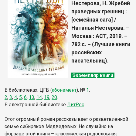
Нестерова, Н. Жребий
праведных грешниц :
[семейная сага] /
Наталья Нестерова. –
Москва : АСТ, 2019. –
782 с. – (Лучшие книги
российских
писательниц).
Экземпляр книги
В библиотеках: ЦГБ (
абонемент
),
№
1
,
2
,
3
,
4
,
5
,
6
,
13
,
14
,
19
,
20
.
В электронной библиотеке
ЛитР
ес
.
Этот огромный роман рассказывает о разветвленной
семье сибиряков Медведевых. Не случайно на
форзаце этой книги – классическая родословная,