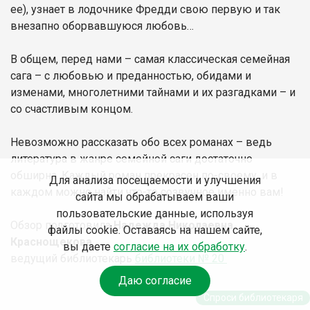
ее), узнает в лодочнике Фредди свою первую и так
внезапно оборвавшуюся любовь…
В общем, перед нами – самая классическая семейная
сага – с любовью и преданностью, обидами и
изменами, многолетними тайнами и их разгадками – и
со счастливым концом.
Невозможно рассказать обо всех романах – ведь
литература в жанре семейной саги достаточно
обширна. Каждый роман прекрасен по-своему, и в
Для анализа посещаемости и улучшения
каждом можно найти что-то созвучное именно вам!
сайта мы обрабатываем ваши
пользовательские данные, используя
Обзор подготовила
Надежда Николаевна
файлы cookie. Оставаясь на нашем сайте,
Краснощекова
вы даете
согласие на их обработку
.
ведущий библиотекарь
библиотеки № 20
Даю согласие
Спроси библиотекаря