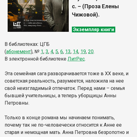
с. – (Проза Елены
Чижовой).
Экземпляр книги
В библиотеках: ЦГБ
(
абонемент
),
№
1
,
3
,
4
,
5
,
6
,
13
,
14
,
19
,
20
.
В электронной библиотеке
ЛитР
ес
.
Эта семейная сага разворачивается тоже в ХХ веке, и
советская реальность, разумеется, наложила на нее
свой неизгладимый отпечаток. Перед нами – семья
бывшей учительницы, а теперь уборщицы Анны
Петровны.
Только в конце романа мы начинаем понимать,
почему так не по-человечески относится к Анне ее
старая и немощная мать. Анна Петровна безропотно и