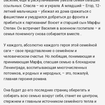
Василия, еще в раскулачивание увезла семья бывших
ссыльных. Спасла – но и украла. А младший – Егор, 12-
летний мальчишка – убежал из дома сражаться с
фашистами и умудрился добраться до фронта и
прибиться к партизанам! Воюет и старший сын Марфы
Степан. Он встречает Василия в военном госпитале – и
семья понемногу снова собирается вместе…
У каждого, абсолютно каждого героя этой семейной
саги – свое представление о семейном и
человеческом счастье. Но любящая, понимающая и
принимающая Марфа, спасшая семью в блокадном
Ленинграде, воспитывающая многочисленных
потомков, и родных и неродных, – это, пожалуй,
главная героиня романа.
Она будет до его последних страниц оберегать и
собирать всю семью вокруг себя, станет ее центром,
стержнем и главным источником семейного тепла и