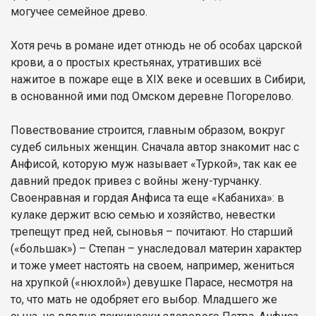
могучее семейное древо.
Хотя речь в романе идет отнюдь не об особах царской
крови, а о простых крестьянах, утративших всё
нажитое в пожаре еще в XIX веке и осевших в Сибири,
в основанной ими под Омском деревне Погорелово.
Повествование строится, главным образом, вокруг
судеб сильных женщин. Сначала автор знакомит нас с
Анфисой, которую муж называет «Туркой», так как ее
давний предок привез с войны жену-турчанку.
Своенравная и гордая Анфиса та еще «Кабаниха»: в
кулаке держит всю семью и хозяйство, невестки
трепещут пред ней, сыновья – почитают. Но старший
(«большак») – Степан – унаследовал материн характер
и тоже умеет настоять на своем, например, жениться
на хрупкой («нюхлой») девушке Парасе, несмотря на
то, что мать не одобряет его выбор. Младшего же