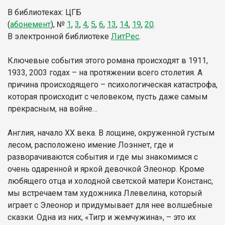
В библиотеках: ЦГБ
(
абонемент
),
№
1
,
3
,
4
,
5
,
6
,
13
,
14
,
19
,
20
.
В электронной библиотеке
ЛитР
ес
.
Ключевые события этого романа происходят в 1911,
1933, 2003 годах – на протяжении всего столетия. А
причина происходящего – психологическая катастрофа,
которая происходит с человеком, пусть даже самым
прекрасным, на войне…
Англия, начало ХХ века. В лощине, окруженной густым
лесом, расположено имение Лоэннет, где и
разворачиваются события и где мы знакомимся с
очень одаренной и яркой девочкой Элеонор. Кроме
любящего отца и холодной светской матери Констанс,
мы встречаем там художника Ллевелина, который
играет с Элеонор и придумывает для нее волшебные
сказки. Одна из них, «Тигр и жемчужина», – это их