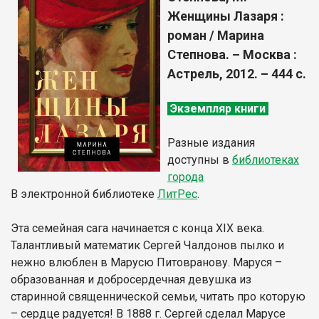
Женщины Лазаря :
роман / Марина
Степнова. – Москва :
Астрель, 2012. – 444 с.
Экземпляр книги
Разные издания
доступны в
библиотеках
города
В электронной библиотеке
ЛитР
ес
.
Эта семейная сага начинается с конца XIX века.
Талантливый математик Сергей Чалдонов пылко и
нежно влюблен в Марусю Питовранову. Маруся –
образованная и добросердечная девушка из
старинной священнической семьи, читать про которую
– сердце радуется! В 1888 г. Сергей сделал Марусе