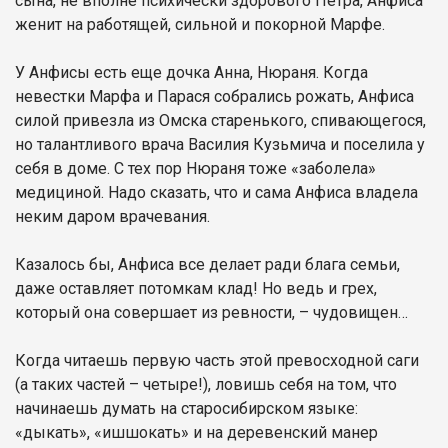
сына, не вполне психически здорового Петра, Анфиса
женит на работящей, сильной и покорной Марфе.
У Анфисы есть еще дочка Анна, Нюраня. Когда
невестки Марфа и Парася собрались рожать, Анфиса
силой привезла из Омска старенького, спивающегося,
но талантливого врача Василия Кузьмича и поселила у
себя в доме. С тех пор Нюраня тоже «заболела»
медициной. Надо сказать, что и сама Анфиса владела
неким даром врачевания.
Казалось бы, Анфиса все делает ради блага семьи,
даже оставляет потомкам клад! Но ведь и грех,
который она совершает из ревности, – чудовищен…
Когда читаешь первую часть этой превосходной саги
(а таких частей – четыре!), ловишь себя на том, что
начинаешь думать на старосибирском языке:
«дыкать», «ишшокать» и на деревенский манер