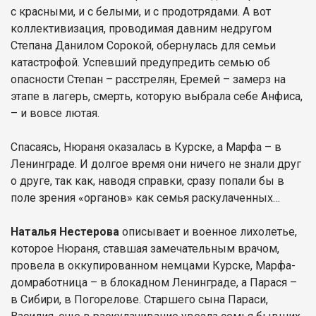
с красными, и с белыми, и с продотрядами. А вот
коллективизация, проводимая давним недругом
Степана Данилом Сорокой, обернулась для семьи
катастрофой. Успевший предупредить семью об
опасности Степан – расстрелян, Еремей – замерз на
этапе в лагерь, смерть, которую выбрала себе Анфиса,
– и вовсе лютая.
Спасаясь, Нюраня оказалась в Курске, а Марфа – в
Ленинграде. И долгое время они ничего не знали друг
о друге, так как, наводя справки, сразу попали бы в
поле зрения «органов» как семья раскулаченных…
Наталья Нестерова
описывает и военное лихолетье,
которое Нюраня, ставшая замечательным врачом,
провела в оккупированном немцами Курске, Марфа-
домработница – в блокадном Ленинграде, а Парася –
в Сибири, в Погорелове. Старшего сына Параси,