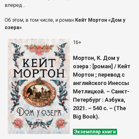
вперед…
Об этом, в том числе, и роман
Кейт Мортон «Дом у
озера»
.
16+
Мортон, К. Дом у
озера : [роман] / Кейт
Мортон ; перевод с
английского Инессы
Метлицкой. – Санкт-
Петербург : Азбука,
2021. – 540 с. – (The
Big Book).
Экземпляр книги