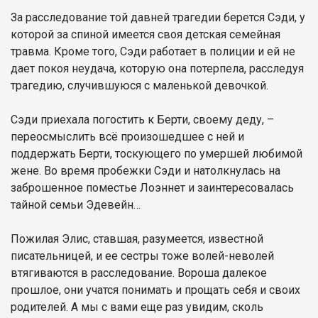
За расследование той давней трагедии берется Сэди, у
которой за спиной имеется своя детская семейная
травма. Кроме того, Сэди работает в полиции и ей не
дает покоя неудача, которую она потерпела, расследуя
трагедию, случившуюся с маленькой девочкой.
Сэди приехала погостить к Берти, своему деду, –
переосмыслить всё произошедшее с ней и
поддержать Берти, тоскующего по умершей любимой
жене. Во время пробежки Сэди и натолкнулась на
заброшенное поместье Лоэннет и заинтересовалась
тайной семьи Эдевейн…
Пожилая Элис, ставшая, разумеется, известной
писательницей, и ее сестры тоже волей-неволей
втягиваются в расследование. Вороша далекое
прошлое, они учатся понимать и прощать себя и своих
родителей. А мы с вами еще раз увидим, сколь