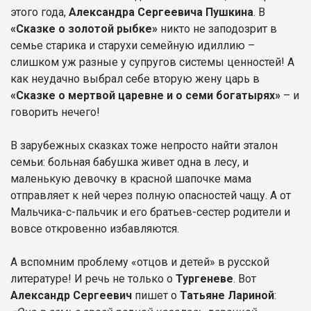
этого года,
Александра Сергеевича Пушкина
. В
«Сказке о золотой рыбке»
никто не заподозрит в
семье старика и старухи семейную идиллию –
слишком уж разные у супругов системы ценностей! А
как неудачно выбрал себе вторую жену царь в
«Сказке о мертвой царевне и о семи богатырях»
– и
говорить нечего!
В зарубежных сказках тоже непросто найти эталон
семьи: больная бабушка живет одна в лесу, и
маленькую девочку в красной шапочке мама
отправляет к ней через полную опасностей чащу. А от
Мальчика-с-пальчик и его братьев-сестер родители и
вовсе откровенно избавляются.
А вспомним проблему «отцов и детей» в русской
литературе! И речь не только о
Тургеневе
. Вот
Александр Сергеевич
пишет о
Татьяне Лариной
: