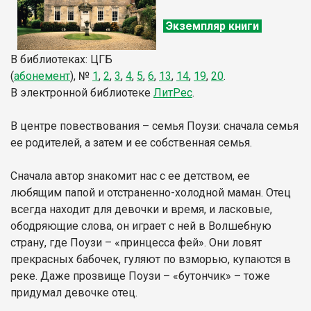
Экземпляр книги
В библиотеках: ЦГБ
(
абонемент
),
№
1
,
2
,
3
,
4
,
5
,
6
,
13
,
14
,
19
,
20
.
В электронной библиотеке
ЛитР
ес
.
В центре повествования – семья Поузи: сначала семья
ее родителей, а затем и ее собственная семья.
Сначала автор знакомит нас с ее детством, ее
любящим папой и отстраненно-холодной маман. Отец
всегда находит для девочки и время, и ласковые,
ободряющие слова, он играет с ней в Волшебную
страну, где Поузи – «принцесса фей». Они ловят
прекрасных бабочек, гуляют по взморью, купаются в
реке. Даже прозвище Поузи – «бутончик» – тоже
придумал девочке отец.