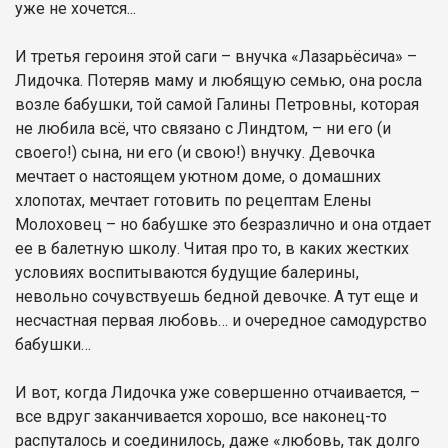
уже не хочется...
И третья героиня этой саги – внучка «Лазарьёсича» –
Лидочка. Потеряв маму и любящую семью, она росла
возле бабушки, той самой Галины Петровны, которая
не любила всё, что связано с Линдтом, – ни его (и
своего!) сына, ни его (и свою!) внучку. Девочка
мечтает о настоящем уютном доме, о домашних
хлопотах, мечтает готовить по рецептам Елены
Молоховец – но бабушке это безразлично и она отдает
ее в балетную школу. Читая про то, в каких жестких
условиях воспитываются будущие балерины,
невольно сочувствуешь бедной девочке. А тут еще и
несчастная первая любовь… и очередное самодурство
бабушки…
И вот, когда Лидочка уже совершенно отчаивается, –
все вдруг заканчивается хорошо, все наконец-то
распуталось и соединилось, даже «любовь, так долго