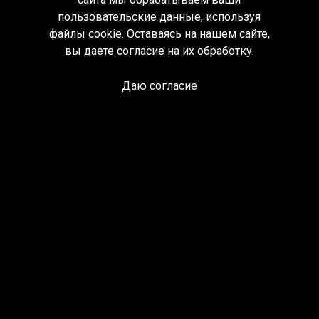
пользовательские данные, используя
файлы cookie. Оставаясь на нашем сайте,
вы даете
согласие на их обработку
.
Даю согласие
Спроси библиотекаря
© Муниципальное бюджетное учреждение культуры
Ангарского городского округа «Централизованная
библиотечная система» (МБУК «ЦБС»), 2026
Адрес
: 665841, Иркутская обл., г. Ангарск, 17 микрорайон,
дом 4
Телефоны
:
+7 (3955) 55‑10‑22, 55‑09‑61, 55‑09‑69
Факс
:
+7 (3955) 55‑47‑19
Электронная почта
:
cbs-angarsk@yandex.ru