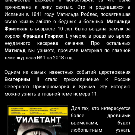
причислена к лику святых. Это и родившаяся в
Испании в 1841 году Матильда Роблес, посвятившая
свою жизнь заботе о бедных и больных.
Матильда
Фризская
в возрасте 10 лет была выдана замуж за
короля
Франции Генриха I
, умерла в родах во время
неудачного кесарева сечения. Про остальных
Матильд
вы узнаете, прочитав материал по главной
теме журнала № 1 за 2018 год.
Одним из самых известных событий царствования
Екатерины II
стало присоединение к России
Северного Причерноморья и Крыма. Эту историю
можно узнать в главной теме номера 11.
Для тех, кто интересуется
более древними
временами, будет
любопытным узнать