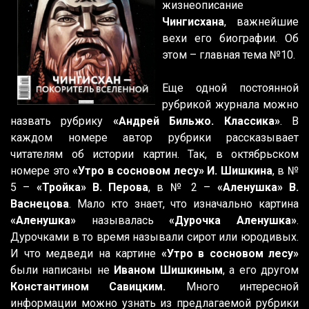
жизнеописание
Чингисхана
, важнейшие
вехи его биографии. Об
этом – главная тема №10.
Еще одной постоянной
рубрикой журнала можно
назвать рубрику
«Андрей Бильжо. Классика»
. В
каждом номере автор рубрики рассказывает
читателям об истории картин. Так, в октябрьском
номере это
«Утро в сосновом лесу» И. Шишкина
, в №
5 –
«Тройка» В. Перова
, в № 2 –
«Аленушка» В.
Васнецова
. Мало кто знает, что изначально картина
«Аленушка»
называлась
«Дурочка Аленушка»
.
Дурочками в то время называли сирот или юродивых.
И что медведи на картине
«Утро в сосновом лесу»
были написаны не
Иваном Шишкиным
, а его другом
Константином Савицким.
Много интересной
информации можно узнать из предлагаемой рубрики