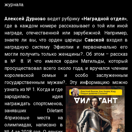
журнала.
Алексей Дурново
ведет рубрику
«Наградной отдел»
,
где в каждом номере рассказывает о той или иной
награде, отечественной или зарубежной. Например,
знаете ли вы, что орден царицы
Савской
входил в
наградную систему Эфиопии и первоначально его
могли получить только женщины?.. Об этом – рассказ
в № 8. И что имелся орден Матильды, который
просуществовал всего около года, и вручался членам
королевской семьи и особо заслуженным
государственным мужам?.. Эту информацию можно
узнать из № 1. Когда и
где
зародилась идея
награждать спортсменов,
занявших Diletant
4призовые места на
олимпиадах, написано в
№ 4 за 2018 год. О других