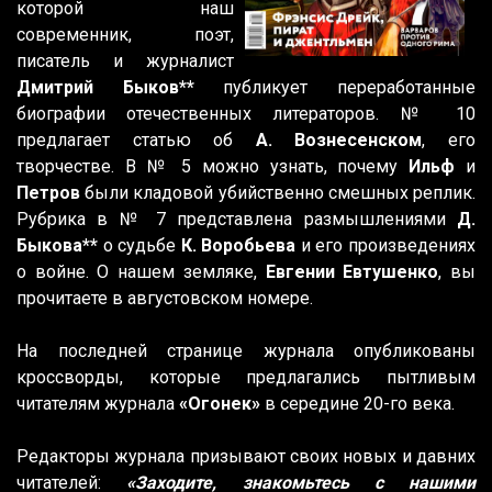
которой наш
современник, поэт,
писатель и журналист
Дмитрий Быков**
публикует переработанные
биографии отечественных литераторов. № 10
предлагает статью об
А. Вознесенском
, его
творчестве. В № 5 можно узнать, почему
Ильф
и
Петров
были кладовой убийственно смешных реплик.
Рубрика в № 7 представлена размышлениями
Д.
Быкова**
о судьбе
К. Воробьева
и его произведениях
о войне. О нашем земляке,
Евгении Евтушенко
, вы
прочитаете в августовском номере.
На последней странице журнала опубликованы
кроссворды, которые предлагались пытливым
читателям журнала
«Огонек»
в середине 20-го века.
Редакторы журнала призывают своих новых и давних
читателей:
«Заходите, знакомьтесь с нашими