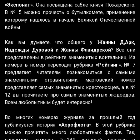
«Экспонат»
. Она посвящена сабле князя Пожарского.
В № 5 можно прочесть о бутылкомете, применение
которому нашлось в начале Великой Отечественной
войны.
Как вы думаете, что общего у
Жанны Д,Арк,
Надежды Дуровой
и
Жанны Фландрской
? Все они
представлены в рейтинге знаменитых воительниц. Из
номера в номер переходит рубрика
«Рейтинг»
. № 7
предлагает читателям познакомиться с самыми
знаменитыми отравителями, мартовский номер
представляет самых знаменитых крестоносцев, а в №
12 вы прочитаете про самых знаменитых людоедов.
Всем любопытным будет интересно!
Во многих номерах журнала за прошлый год
публикуется история
«Аэрофлота»
. В этой рубрике
можно прочитать много любопытных фактов. Так,
например, самолет Ту-144, который показан в