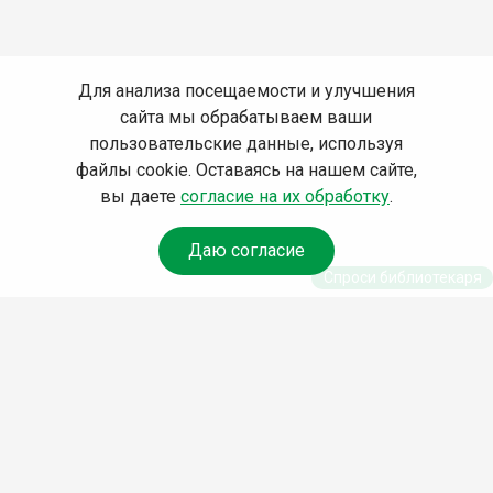
Для анализа посещаемости и улучшения
сайта мы обрабатываем ваши
пользовательские данные, используя
файлы cookie. Оставаясь на нашем сайте,
вы даете
согласие на их обработку
.
Даю согласие
Спроси библиотекаря
© Муниципальное бюджетное учреждение культуры
Ангарского городского округа «Централизованная
библиотечная система» (МБУК «ЦБС»), 2026
Адрес
: 665841, Иркутская обл., г. Ангарск, 17 микрорайон,