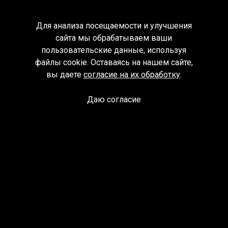
Для анализа посещаемости и улучшения
сайта мы обрабатываем ваши
пользовательские данные, используя
файлы cookie. Оставаясь на нашем сайте,
вы даете
согласие на их обработку
.
Даю согласие
Спроси библиотекаря
© Муниципальное бюджетное учреждение культуры
Ангарского городского округа «Централизованная
библиотечная система» (МБУК «ЦБС»), 2026
Адрес
: 665841, Иркутская обл., г. Ангарск, 17 микрорайон,
дом 4