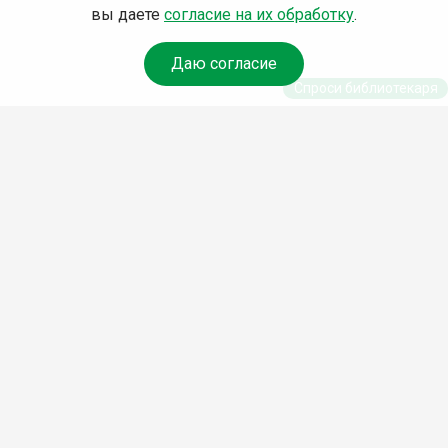
вы даете
согласие на их обработку
.
Даю согласие
Спроси библиотекаря
© Муниципальное бюджетное учреждение
культуры Ангарского городского округа
«Централизованная библиотечная система»
(МБУК «ЦБС»), 2026
Адрес
: 665841, Иркутская обл., г. Ангарск,
17 микрорайон, дом 4
Телефоны
:
+7 (3955) 55‑10‑22, 55‑09‑61,
55‑09‑69
Факс
:
+7 (3955) 55‑47‑19
Электронная почта
:
cbs-angarsk@yandex.ru