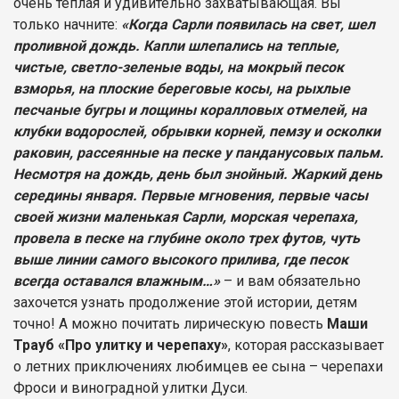
очень теплая и удивительно захватывающая. Вы
только начните:
«Когда Сарли появилась на свет, шел
проливной дождь. Капли шлепались на теплые,
чистые, светло-зеленые воды, на мокрый песок
взморья, на плоские береговые косы, на рыхлые
песчаные бугры и лощины коралловых отмелей, на
клубки водорослей, обрывки корней, пемзу и осколки
раковин, рассеянные на песке у панданусовых пальм.
Несмотря на дождь, день был знойный. Жаркий день
середины января. Первые мгновения, первые часы
своей жизни маленькая Сарли, морская черепаха,
провела в песке на глубине около трех футов, чуть
выше линии самого высокого прилива, где песок
всегда оставался влажным…»
– и вам обязательно
захочется узнать продолжение этой истории, детям
точно! А можно почитать лирическую повесть
Маши
Трауб «Про улитку и черепаху»
, которая рассказывает
о летних приключениях любимцев ее сына – черепахи
Фроси и виноградной улитки Дуси.