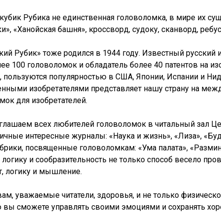
 кубик Рубика не единственная головоломка, в мире их су
», «Ханойская башня», кроссворд, судоку, сканворд, ребус
кий Рубик» тоже родился в 1944 году. Известный русский
лее 100 головоломок и обладатель более 40 патентов на и
, пользуются популярностью в США, Японии, Испании и Нид
енными изобретателями представляет нашу страну на меж
мок для изобретателей.
глашаем всех любителей головоломок в читальный зал Цен
ичные интересные журналы: «Наука и жизнь», «Лиза», «Будь 
брики, посвященные головоломкам: «Ума палата», «Разминк
а логику и сообразительность не только способ весело про
т, логику и мышление.
ам, уважаемые читатели, здоровья, и не только физическог
вы сможете управлять своими эмоциями и сохранять хо