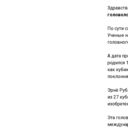
Здравств
головол
По сути с
Ученые н
головног
А дата п
родился 
как куби
поклонни
Эрнё Руб
из 27 ку
изобрете
Эта голо
междунар