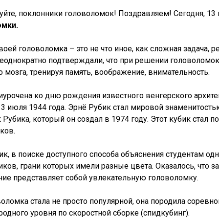
уйте, поклонники головоломок! Поздравляем! Сегодня, 13
омки.
воей головоломка – это не что иное, как сложная задача, 
еоднократно подтверждали, что при решении головоломок
о мозга, тренируя память, воображение, внимательность.
риурочена ко дню рождения известного венгерского архите
13 июля 1944 года. Эрнё Рубик стал мировой знаменитост
к Рубика, который он создал в 1974 году. Этот кубик ста
ков.
ик, в поиске доступного способа объяснения студентам одн
биков, грани которых имели разные цвета. Оказалось, что 
ние представляет собой увлекательную головоломку.
воломка стала не просто популярной, она породила соревн
одного уровня по скоростной сборке (спидкубинг).