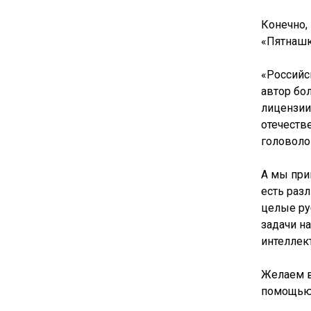
Конечно,
«Пятнашки
«Российс
автор бо
лицензии
отечеств
головоло
А мы при
есть разл
целые ру
задачи н
интеллек
Желаем в
помощью 