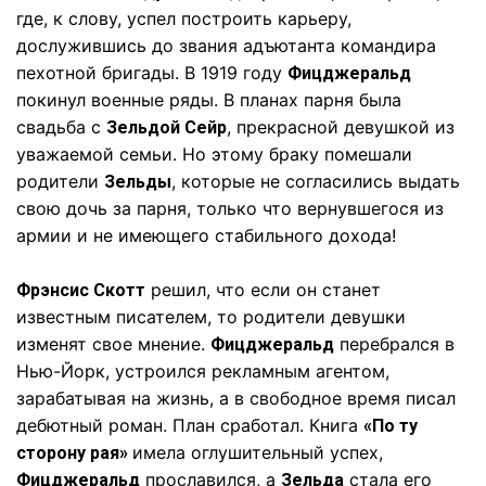
где, к слову, успел построить карьеру,
дослужившись до звания адъютанта командира
пехотной бригады. В 1919 году
Фицджеральд
покинул военные ряды. В планах парня была
свадьба с
, прекрасной девушкой из
Зельдой Сейр
уважаемой семьи. Но этому браку помешали
родители
, которые не согласились выдать
Зельды
свою дочь за парня, только что вернувшегося из
армии и не имеющего стабильного дохода!
решил, что если он станет
Фрэнсис Скотт
известным писателем, то родители девушки
изменят свое мнение.
перебрался в
Фицджеральд
Нью-Йорк, устроился рекламным агентом,
зарабатывая на жизнь, а в свободное время писал
дебютный роман. План сработал. Книга
«По ту
имела оглушительный успех,
сторону рая»
прославился, а
стала его
Фицджеральд
Зельда