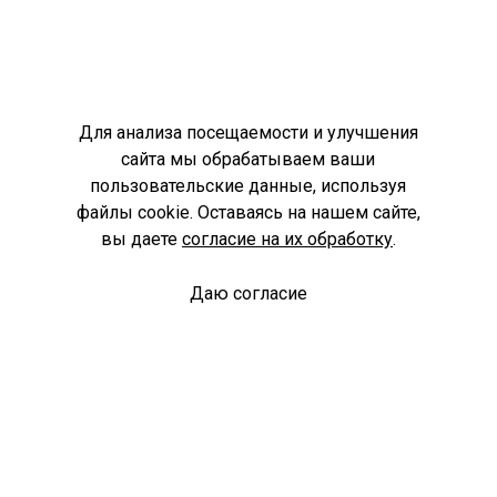
Для анализа посещаемости и улучшения
сайта мы обрабатываем ваши
пользовательские данные, используя
файлы cookie. Оставаясь на нашем сайте,
вы даете
согласие на их обработку
.
Даю согласие
Спроси библиотекаря
© Муниципальное бюджетное учреждение культуры
Ангарского городского округа «Централизованная
библиотечная система» (МБУК «ЦБС»), 2026