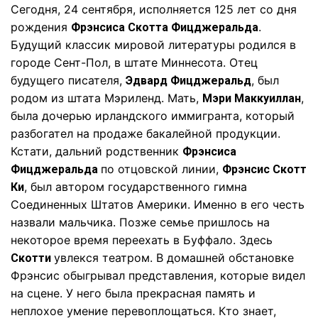
Сегодня, 24 сентября, исполняется 125 лет со дня
рождения
.
Фрэнсиса Скотта Фицджеральда
Будущий классик мировой литературы родился в
городе Сент-Пол, в штате Миннесота. Отец
будущего писателя,
, был
Эдвард Фицджеральд
родом из штата Мэриленд. Мать,
,
Мэри Маккуиллан
была дочерью ирландского иммигранта, который
разбогател на продаже бакалейной продукции.
Кстати, дальний родственник
Фрэнсиса
по отцовской линии,
Фицджеральда
Фрэнсис Скотт
, был автором государственного гимна
Ки
Соединенных Штатов Америки. Именно в его честь
назвали мальчика. Позже семье пришлось на
некоторое время переехать в Буффало. Здесь
увлекся театром. В домашней обстановке
Скотти
Фрэнсис обыгрывал представления, которые видел
на сцене. У него была прекрасная память и
неплохое умение перевоплощаться. Кто знает,