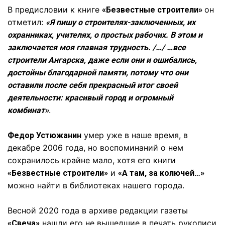
В предисловии к книге
он
«Безвестные строители»
отметил:
«Я пишу о строителях-заключенных, их
охранниках, учителях, о простых рабочих. В этом и
заключается моя главная трудность. /…/ …все
строители Ангарска, даже если они и ошибались,
достойны благодарной памяти, потому что они
оставили после себя прекрасный итог своей
деятельности: красивый город и огромный
.
комбинат»
умер уже в наше время, в
Федор Устюжанин
декабре 2006 года, но воспоминаний о нем
сохранилось крайне мало, хотя его книги
и
«Безвестные строители»
«А там, за колючей…»
можно найти в библиотеках нашего города.
Весной 2020 года в архиве редакции газеты
нашли его не вышедшие в печать рукописи
«Свеча»