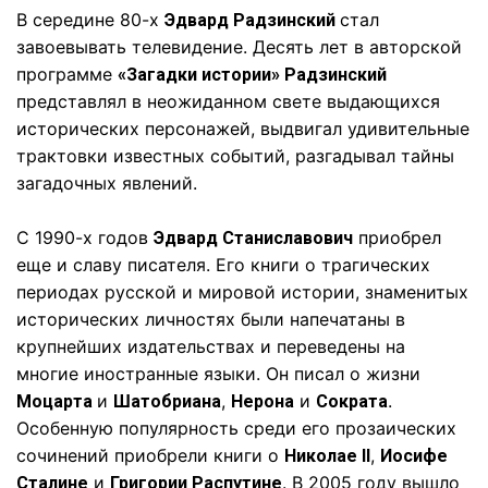
В середине 80-х
стал
Эдвард Радзинский
завоевывать телевидение. Десять лет в авторской
программе
«Загадки истории» Радзинский
представлял в неожиданном свете выдающихся
исторических персонажей, выдвигал удивительные
трактовки известных событий, разгадывал тайны
загадочных явлений.
С 1990-х годов
приобрел
Эдвард Станиславович
еще и славу писателя. Его книги о трагических
периодах русской и мировой истории, знаменитых
исторических личностях были напечатаны в
крупнейших издательствах и переведены на
многие иностранные языки. Он писал о жизни
и
,
и
.
Моцарта
Шатобриана
Нерона
Сократа
Особенную популярность среди его прозаических
сочинений приобрели книги о
,
Николае II
Иосифе
и
. В 2005 году вышло
Сталине
Григории Распутине