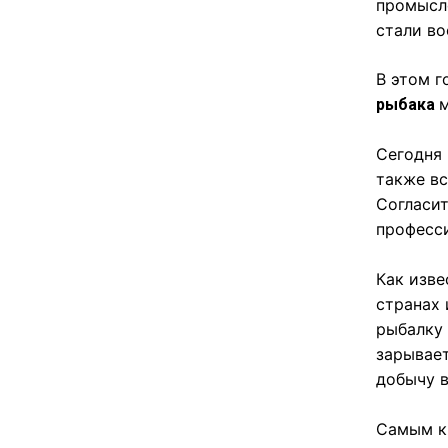
промысл
стали во
В этом 
рыбака
Сегодня 
также вс
Согласит
професси
Как изве
странах 
рыбалку 
зарывает
добычу в
Самым к