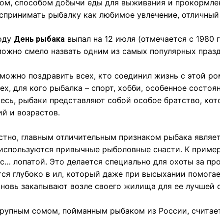
ом, способом добычи еды для выживания и прокормлен
спринимать рыбалку как любимое увлечение, отличный 
году
выпал на 12 июля (отмечается с 1980 
День рыбака
можно смело назвать одним из самых популярных празд
можно поздравить всех, кто соединил жизнь с этой р
ех, для кого рыбалка – спорт, хобби, особенное состоя
есь, рыбаки представляют собой особое братство, ко
й и возрастов.
стно, главным отличительным признаком рыбака являет
используются привычные рыболовные снасти. К пример
с… лопатой. Это делается специально для охоты за пр
ся глубоко в ил, который даже при высыхании помога
новь закапывают возле своего жилища для ее лучшей 
рупным сомом, пойманным рыбаком из России, считает