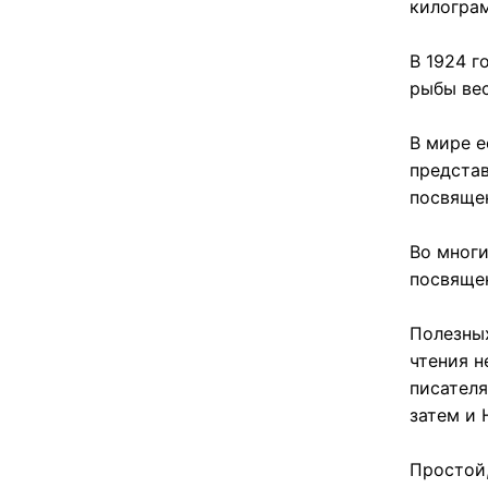
килограм
В 1924 г
рыбы вес
В мире е
представ
посвяще
Во многи
посвяще
Полезных
чтения н
писател
затем и 
Простой