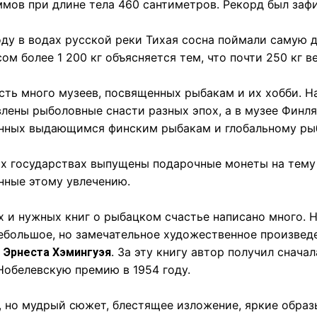
мов при длине тела 460 сантиметров. Рекорд был зафи
оду в водах русской реки Тихая сосна поймали самую 
ом более 1 200 кг объясняется тем, что почти 250 кг в
сть много музеев, посвященных рыбакам и их хобби. Н
лены рыболовные снасти разных эпох, а в музее Финля
нных выдающимся финским рыбакам и глобальному ры
х государствах выпущены подарочные монеты на тему
нные этому увлечению.
 и нужных книг о рыбацком счастье написано много. 
ебольшое, но замечательное художественное произве
я
. За эту книгу автор получил снача
Эрнеста Хэмингуэя
Нобелевскую премию в 1954 году.
, но мудрый сюжет, блестящее изложение, яркие обра