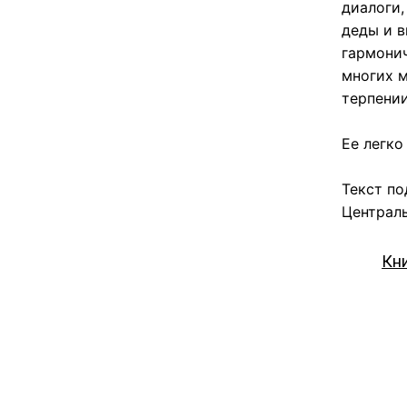
диалоги,
деды и в
гармони
многих м
терпении
Ее легко
Текст по
Централь
Кн