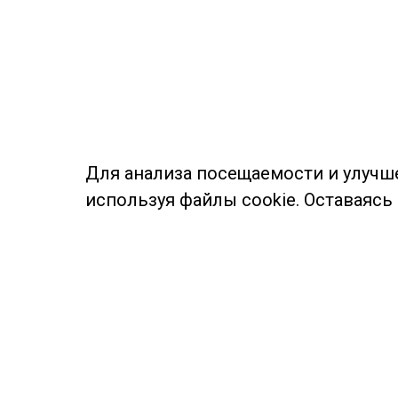
Для анализа посещаемости и улучш
используя файлы cookie. Оставаясь
© Муниципальное бюджетное учреждение культуры
Ангарского городского округа «Централизованная
библиотечная система» (МБУК «ЦБС»), 2026
Адрес
: 665841, Иркутская обл., г. Ангарск,
17 микрорайон, дом 4