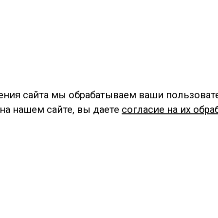
ения сайта мы обрабатываем ваши пользоват
 на нашем сайте, вы даете
согласие на их обра
Мы в социальных сетях –
#Библиотеки_Ангарска
У
К
Н
Приглашаем Вас в наши библиотеки!