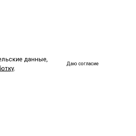
ельские данные,
Даю согласие
ботку
.
Спроси библиотекаря
чредитель:
омитет по культуре и молодежной политике АГО
езависимая оценка качества библиотечных услуг