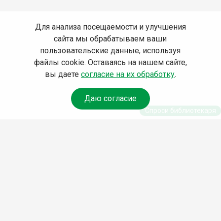
Для анализа посещаемости и улучшения
сайта мы обрабатываем ваши
пользовательские данные, используя
файлы cookie. Оставаясь на нашем сайте,
вы даете
согласие на их обработку
.
Даю согласие
Спроси библиотекаря
© Муниципальное бюджетное учреждение культуры
Ангарского городского округа «Централизованная
библиотечная система» (МБУК «ЦБС»), 2026
Адрес
: 665841, Иркутская обл., г. Ангарск, 17 микрорайон,
дом 4