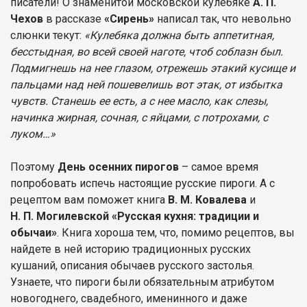
писатели! О знаменитой московской кулебяке
А. П.
Чехов
в рассказе
«Сирень»
написал так, что невольно
слюнки текут:
«Кулебяка должна быть аппетитная,
бесстыдная, во всей своей наготе, чтоб соблазн был.
Подмигнешь на нее глазом, отрежешь этакий кусище и
пальцами над ней пошевелишь вот этак, от избытка
чувств. Станешь ее есть, а с нее масло, как слезы,
начинка жирная, сочная, с яйцами, с потрохами, с
луком…»
Поэтому
День осенних пирогов
– самое время
попробовать испечь настоящие русские пироги. А с
рецептом вам поможет книга
В. М. Ковалева
и
Н. П. Могилевской «Русская кухня: традиции и
обычаи»
. Книга хороша тем, что, помимо рецептов, вы
найдете в ней историю традиционных русских
кушаний, описания обычаев русского застолья.
Узнаете, что пироги были обязательным атрибутом
новогоднего, свадебного, именинного и даже