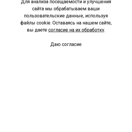
Для анализа посещаемости и улучшения
сайта мы обрабатываем ваши
пользовательские данные, используя
файлы cookie. Оставаясь на нашем сайте,
вы даете
согласие на их обработку
.
Даю согласие
Спроси библиотекаря
© Муниципальное бюджетное учреждение культуры
Ангарского городского округа «Централизованная
библиотечная система» (МБУК «ЦБС»), 2026
Адрес
: 665841, Иркутская обл., г. Ангарск, 17 микрорайон,
дом 4
Телефоны
:
+7 (3955) 55‑10‑22, 55‑09‑61, 55‑09‑69
Факс
:
+7 (3955) 55‑47‑19