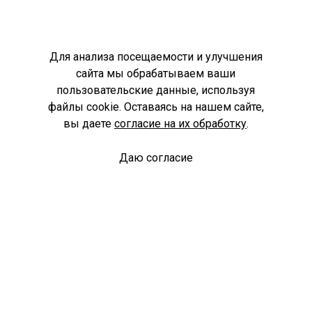
Для анализа посещаемости и улучшения
сайта мы обрабатываем ваши
пользовательские данные, используя
файлы cookie. Оставаясь на нашем сайте,
вы даете
согласие на их обработку
.
Даю согласие
Спроси библиотекаря
© Муниципальное бюджетное учреждение культуры
Ангарского городского округа «Централизованная
библиотечная система» (МБУК «ЦБС»), 2026
Адрес
: 665841, Иркутская обл., г. Ангарск, 17 микрорайон,