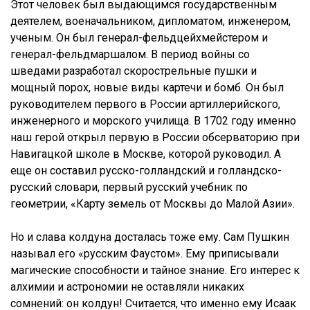
Этот человек был выдающимся государственным
деятелем, военачальником, дипломатом, инженером,
ученым. Он был генерал-фельдцейхмейстером и
генерал-фельдмаршалом. В период войны со
шведами разработал скорострельные пушки и
мощный порох, новые виды картечи и бомб. Он был
руководителем первого в России артиллерийского,
инженерного и морского училища. В 1702 году именно
наш герой открыл первую в России обсерваторию при
Навигацкой школе в Москве, которой руководил. А
еще он составил русско-голландский и голландско-
русский словари, первый русский учебник по
геометрии, «Карту земель от Москвы до Малой Азии».
Но и слава колдуна досталась тоже ему. Сам Пушкин
называл его «русским Фаустом». Ему приписывали
магические способности и тайное знание. Его интерес к
алхимии и астрономии не оставляли никаких
сомнений: он колдун! Считается, что именно ему Исаак