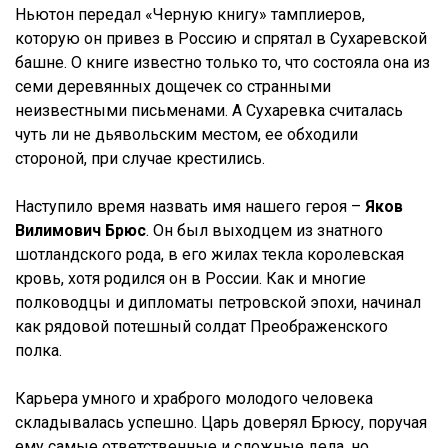
Ньютон передал «Черную книгу» тамплиеров,
которую он привез в Россию и спрятал в Сухаревской
башне. О книге известно только то, что состояла она из
семи деревянных дощечек со странными
неизвестными письменами. А Сухаревка считалась
чуть ли не дьявольским местом, ее обходили
стороной, при случае крестились.
Наступило время назвать имя нашего героя –
Яков
Вилимович Брюс
. Он был выходцем из знатного
шотландского рода, в его жилах текла королевская
кровь, хотя родился он в России. Как и многие
полководцы и дипломаты петровской эпохи, начинал
как рядовой потешный солдат Преображенского
полка.
Карьера умного и храброго молодого человека
складывалась успешно. Царь доверял Брюсу, поручая
ему самые ответственные и сложные дела, но,