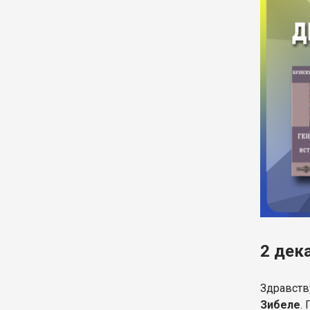
2 дек
Здравств
Зибеле
.