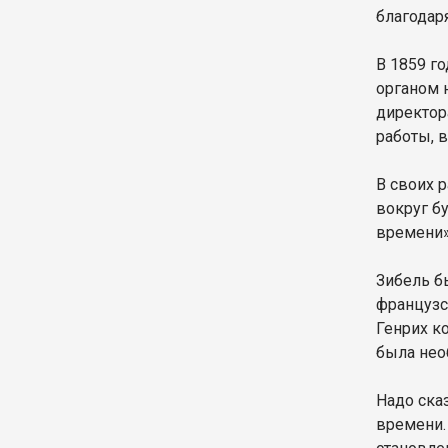
благодар
В 1859 г
органом 
директор
работы, 
В своих 
вокруг б
времени»
Зибель б
французс
Генрих к
была нео
Надо ска
времени.