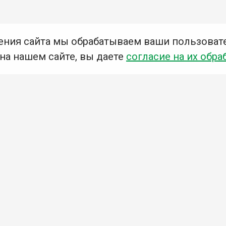
ения сайта мы обрабатываем ваши пользоват
 на нашем сайте, вы даете
согласие на их обра
Мы в социальных сетях –
#Библиотеки_Ангарска
У
К
Н
Приглашаем Вас в наши библиотеки!
Добавьте отзыв
Примите участие в опросе
Ознакомьтесь с политикой конфиденциальности