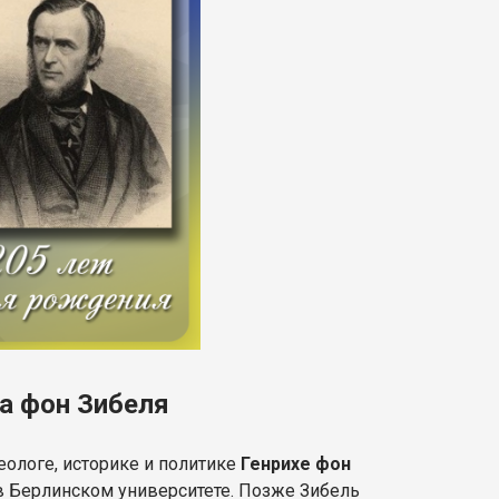
ха фон Зибеля
еологе, историке и политике
Генрихе фон
 в Берлинском университете. Позже Зибель