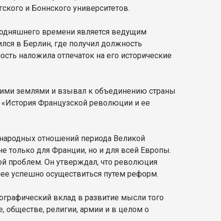
ского и Боннского университетов.
егодняшнего времени является ведущим
ился в Берлин, где получил должность
ость наложила отпечаток на его исторические
очими землями и взывал к объединению страны
 «История Французской революции и ее
народных отношений периода Великой
е только для Франции, но и для всей Европы.
ой проблем. Он утверждал, что революция
лее успешно осуществиться путем реформ.
иографический вклад в развитие мысли того
, обществе, религии, армии и в целом о