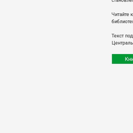
становле
Читайте 
библиоте
Текст по
Централь
Кн