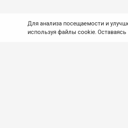
Для анализа посещаемости и улучш
используя файлы cookie. Оставаясь
© Муниципальное бюджетное учреждение культуры
Ангарского городского округа «Централизованная
библиотечная система» (МБУК «ЦБС»), 2026
Адрес
: 665841, Иркутская обл., г. Ангарск,
17 микрорайон, дом 4
Телефоны
:
+7 (3955) 55‑10‑22, 55‑09‑61, 55‑09‑69
Факс
:
+7 (3955) 55‑47‑19
Электронная почта
:
cbs-angarsk@yandex.ru