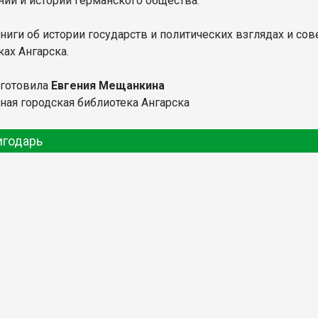
нии и истории германского общества.
книги об истории государств и политических взглядах и со
ках Ангарска.
дготовила
Евгения Мещанкина
ная городская библиотека Ангарска
игодарь