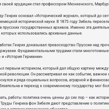
я своей эрудиции стал профессором Мюнхенского, Марбург
оду Генрих основал «Исторический журнал», который до с
немецкой исторической науки. В 1875 году Зибель пересел
а прусских государственных архивов. Именно эта деятельн
в которых использовались архивные данные.
работах Генрих доказывал превосходство Пруссии над пр
уржуазии. Фундаментальными трудами стали многотомные
 и «История Германии».
ыл первым историком, который дал общую картину между
кой революции. Он рассматривал ее как событие, важное н
оснулся и ряда социальных вопросов, аграрной и финансов
бязательна и переход к современному государству мог бо
зать, работы политика очень ценны до сих пор – как истор
 Труды Генриха фон Зибеля дают представление о политике