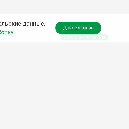
ельские данные,
Даю согласие
ботку
.
Спроси библиотекаря
чредитель:
омитет по культуре и молодежной политике АГО
езависимая оценка качества библиотечных услуг
Разработка сайта:
Деловой сайт