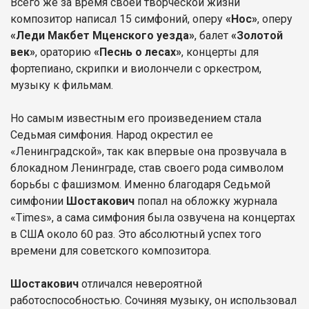
Всего же за время своей творческой жизни
композитор написал 15 симфоний, оперу
«Нос»
, оперу
«Леди Макбет Мценского уезда»
, балет
«Золотой
век»
, ораторию
«Песнь о лесах»
, концерты для
фортепиано, скрипки и виолончели с оркестром,
музыку к фильмам.
Но самым известным его произведением стала
Седьмая симфония. Народ окрестил ее
«Ленинградской», так как впервые она прозвучала в
блокадном Ленинграде, став своего рода символом
борьбы с фашизмом. Именно благодаря Седьмой
симфонии
Шостакович
попал на обложку журнала
«Times», а сама симфония была озвучена на концертах
в США около 60 раз. Это абсолютный успех того
времени для советского композитора.
Шостакович
отличался невероятной
работоспособностью. Сочиняя музыку, он использовал