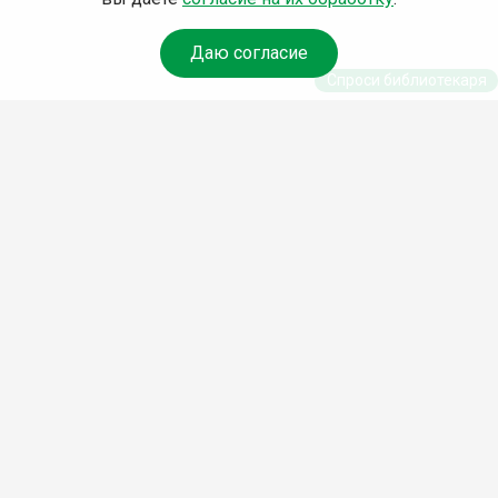
Даю согласие
Спроси библиотекаря
© Муниципальное бюджетное учреждение культуры
Ангарского городского округа «Централизованная
библиотечная система» (МБУК «ЦБС»), 2026
Адрес
: 665841, Иркутская обл., г. Ангарск, 17 микрорайон,
дом 4
Телефоны
:
+7 (3955) 55‑10‑22, 55‑09‑61, 55‑09‑69
Факс
:
+7 (3955) 55‑47‑19
Электронная почта
:
cbs-angarsk@yandex.ru
Мы в социальных сетях –
#Библиотеки_Ангарска