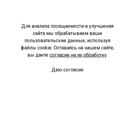
Для анализа посещаемости и улучшения
сайта мы обрабатываем ваши
пользовательские данные, используя
файлы cookie. Оставаясь на нашем сайте,
вы даете
согласие на их обработку
.
Даю согласие
Спроси библиотекаря
© Муниципальное бюджетное учреждение культуры
Ангарского городского округа «Централизованная
библиотечная система» (МБУК «ЦБС»), 2026
Адрес
: 665841, Иркутская обл., г. Ангарск, 17 микрорайон,