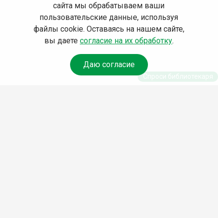
сайта мы обрабатываем ваши
пользовательские данные, используя
файлы cookie. Оставаясь на нашем сайте,
вы даете
согласие на их обработку
.
Даю согласие
Спроси библиотекаря
© Муниципальное бюджетное учреждение культуры
Ангарского городского округа «Централизованная
библиотечная система» (МБУК «ЦБС»), 2026
Адрес
: 665841, Иркутская обл., г. Ангарск, 17 микрорайон,
дом 4
Телефоны
:
+7 (3955) 55‑10‑22, 55‑09‑61, 55‑09‑69
Факс
:
+7 (3955) 55‑47‑19